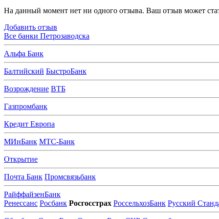
На данный момент нет ни одного отзыва. Ваш отзыв может ста
Добавить отзыв
Все банки Петрозаводска
А
льфа Банк
Б
алтийский
БыстроБанк
В
озрождение
ВТБ
Г
азпромбанк
К
редит Европа
М
ИнБанк
МТС-Банк
О
ткрытие
П
очта Банк
Промсвязьбанк
Р
айффайзенБанк
Ренессанс
Росбанк
Росгосстрах
РоссельхозБанк
Русский Станд